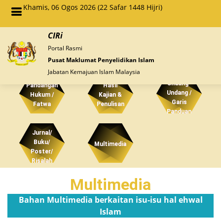
Khamis, 06 Ogos 2026 (22 Safar 1448 Hijri)
CIRi
Portal Rasmi
Pusat Maklumat Penyelidikan Islam
Jabatan Kemajuan Islam Malaysia
Undang-
Pandangan
Hasil
Undang /
Hukum /
Kajian &
Garis
Fatwa
Penulisan
Panduan
Jurnal/
Buku/
Multimedia
Poster/
Risalah
Multimedia
Bahan Multimedia berkaitan isu-isu hal ehwal
Islam