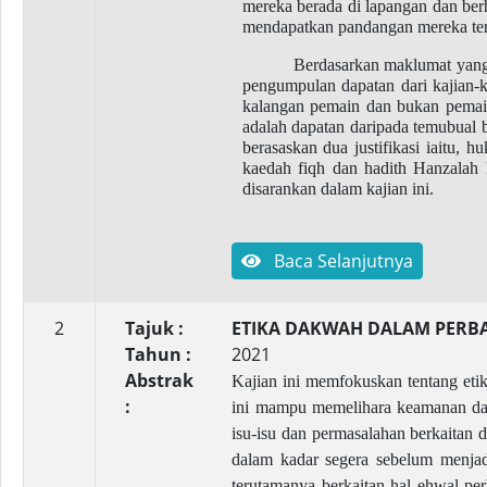
mereka berada di lapangan dan berh
mendapatkan pandangan mereka terh
Berdasarkan maklumat yang t
pengumpulan dapatan dari kajian-k
kalangan pemain dan bukan pemain
adalah dapatan daripada temubual
berasaskan dua justifikasi iaitu,
kaedah fiqh dan hadith Hanzalah 
disarankan dalam kajian ini.
Baca Selanjutnya
2
Tajuk :
ETIKA DAKWAH DALAM PER
Tahun :
2021
Abstrak
Kajian ini memfokuskan tentang eti
:
ini mampu memelihara keamanan dan 
isu-isu dan permasalahan berkaitan 
dalam kadar segera sebelum menjadi
terutamanya berkaitan hal ehwal pe