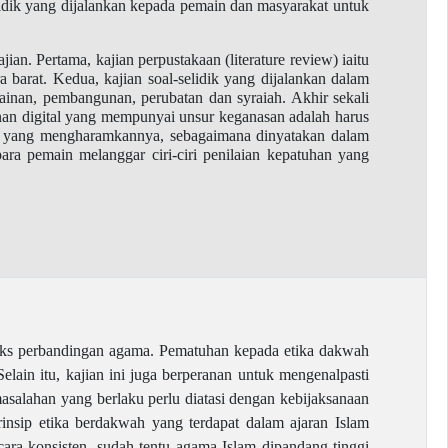
elidik yang dijalankan kepada pemain dan masyarakat untuk
n. Pertama, kajian perpustakaan (literature review) iaitu
 barat. Kedua, kajian soal-selidik yang dijalankan dalam
inan, pembangunan, perubatan dan syraiah. Akhir sekali
an digital yang mempunyai unsur keganasan adalah harus
dalil yang mengharamkannya, sebagaimana dinyatakan dalam
ra pemain melanggar ciri-ciri penilaian kepatuhan yang
teks perbandingan agama. Pematuhan kepada etika dakwah
ain itu, kajian ini juga berperanan untuk mengenalpasti
asalahan yang berlaku perlu diatasi dengan kebijaksanaan
insip etika berdakwah yang terdapat dalam ajaran Islam
ara konsisten, sudah tentu agama Islam dipandang tinggi