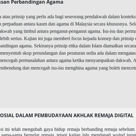
asan Perbandingan Agama
ka atau prinsip yang perlu ada bagi seseorang pendakwah dalam konte
erpaduan antara kaum dan agama di Malaysia secara khususnya. Selain
dakwah yang timbul antara penganut-penganut agama. Isu-isu dan perma
ebih serius. Kajian ini juga memberi focus kepada konsep dan prinsip
bandingan agama. Sekiranya prinsip etika dalam Islam diamalkan secara
ga menyentuh skop perundangan dan peraturan sedia ada dalam mengata
encegah permasalahan antara agama ketika menyampaikan dakwah. Akhi
embendung dan mencegah isu-isu menghina agama yang boleh mencetusk
SOSIAL DALAM PEMBUDAYAAN AKHLAK REMAJA DIGITAL
i ini telah mengubah gaya hidup remaja berbanding remaja sebelum i
sama-sama bergelar remaja, tetapi kajian lalu mendapati wujud juran