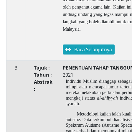
oleh penganut agama lain. Kajian i
undnag-undang yang tegas mampu me
langkah yang boleh diambil untuk m
Malaysia.
Baca Selanjutnya
3
Tajuk :
PENENTUAN TAHAP TANGGUN
Tahun :
2021
Abstrak
Individu Muslim dianggap sebagai
mimpi atau mencapai umur tertentu
:
mereka melakukan perbuatan-perbuat
mengkaji status
al-ahliyyah
indivi
syariah.
Metodologi kajian ialah kual
autisme. Data terkumpul dianalisi
Spektrum Autisme (Autisme Spectru
yang terhad dan mempunyai minat a