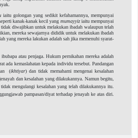
nyak.
u
iaitu golongan yang sedikit kefahamannya, mempunyai
seperti kanak-kanak kecil yang
mumayyiz
iaitu mempunyai
 tidak diwajibkan untuk melakukan ibadah walaupun telah
kian, mereka sewajarnya dididik untuk melakukan ibadah
ah yang mereka lakukan adalah sah jika memenuhi syarat-
n ibubapa atau penjaga. Hukum pernikahan mereka adalah
rat ada kemaslahatan kepada individu tersebut. Pandangan
ihan
(
ikhtiyar
) dan tidak memahami mengenai kesalahan
s jenayah dan kesalahan yang dilakukannya. Namun begitu,
idak mengulangi kesalahan yang telah dilakukannya itu.
ggungjawab pampasan/diyat terhadap jenayah ke atas diri.