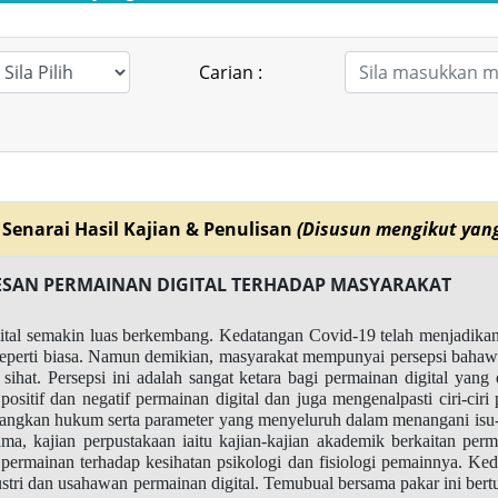
Carian :
Senarai Hasil Kajian & Penulisan
(Disusun mengikut yang
ESAN PERMAINAN DIGITAL TERHADAP MASYARAKAT
gital semakin luas berkembang. Kedatangan Covid-19 telah menjadikan
 seperti biasa. Namun demikian, masyarakat mempunyai persepsi bahaw
hat. Persepsi ini adalah sangat ketara bagi permainan digital yang 
ositif dan negatif permainan digital dan juga mengenalpasti ciri-cir
angkan hukum serta parameter yang menyeluruh dalam menangani isu-is
a, kajian perpustakaan iaitu kajian-kajian akademik berkaitan per
permainan terhadap kesihatan psikologi dan fisiologi pemainnya. Kedua
stri dan usahawan permainan digital. Temubual bersama pakar ini be