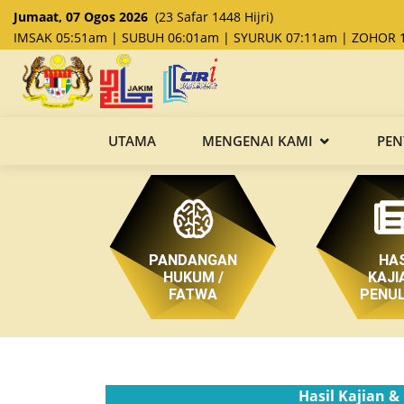
Jumaat, 07 Ogos 2026
(23 Safar 1448 Hijri)
IMSAK 05:51am | SUBUH 06:01am | SYURUK 07:11am | ZOHOR 1
UTAMA
MENGENAI KAMI
PEN
PANDANGAN
HAS
HUKUM /
KAJI
FATWA
PENUL
Hasil Kajian &