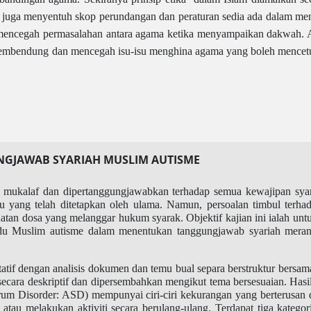
ni juga menyentuh skop perundangan dan peraturan sedia ada dalam me
ncegah permasalahan antara agama ketika menyampaikan dakwah. Akhi
embendung dan mencegah isu-isu menghina agama yang boleh mencetusk
GJAWAB SYARIAH MUSLIM AUTISME
 mukalaf dan dipertanggungjawabkan terhadap semua kewajipan syara
 yang telah ditetapkan oleh ulama. Namun, persoalan timbul terhad
an dosa yang melanggar hukum syarak. Objektif kajian ini ialah untuk
du Muslim autisme dalam menentukan tanggungjawab syariah meran
itatif dengan analisis dokumen dan temu bual separa berstruktur bersa
s secara deskriptif dan dipersembahkan mengikut tema bersesuaian. H
m Disorder: ASD) mempunyai ciri-ciri kekurangan yang berterusan dal
tau melakukan aktiviti secara berulang-ulang. Terdapat tiga kategor