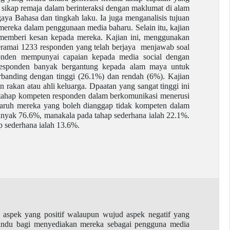
an sikap remaja dalam berinteraksi dengan maklumat di alam
aya Bahasa dan tingkah laku. Ia juga menganalisis tujuan
reka dalam penggunaan media baharu. Selain itu, kajian
memberi kesan kepada mereka. Kajian ini, menggunakan
Seramai 1233 responden yang telah berjaya menjawab soal
sponden mempunyai capaian kepada media social dengan
 responden banyak bergantung kepada alam maya untuk
rbanding dengan tinggi (26.1%) dan rendah (6%). Kajian
akan atau ahli keluarga. Dpaatan yang sangat tinggi ini
i tahap kompeten responden dalam berkomunikasi menerusi
paruh mereka yang boleh dianggap tidak kompeten dalam
banyak 76.6%, manakala pada tahap sederhana ialah 22.1%.
p sederhana ialah 13.6%.
 aspek yang positif walaupun wujud aspek negatif yang
andu bagi menyediakan mereka sebagai pengguna media