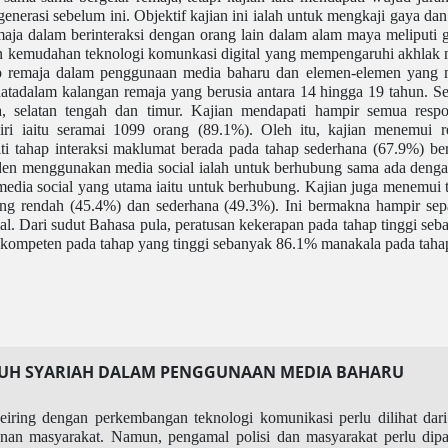
generasi sebelum ini. Objektif kajian ini ialah untuk mengkaji gaya d
aja dalam berinteraksi dengan orang lain dalam alam maya meliputi g
 kemudahan teknologi komunkasi digital yang mempengaruhi akhlak me
up remaja dalam penggunaan media baharu dan elemen-elemen yang 
datadalam kalangan remaja yang berusia antara 14 hingga 19 tahun. 
ara, selatan tengah dan timur. Kajian mendapati hampir semua re
iri iaitu seramai 1099 orang (89.1%). Oleh itu, kajian menemui
i tahap interaksi maklumat berada pada tahap sederhana (67.9%) be
n menggunakan media social ialah untuk berhubung sama ada dengan r
media social yang utama iaitu untuk berhubung. Kajian juga menemu
ang rendah (45.4%) dan sederhana (49.3%). Ini bermakna hampir se
al. Dari sudut Bahasa pula, peratusan kekerapan pada tahap tinggi se
ap kompeten pada tahap yang tinggi sebanyak 86.1% manakala pada taha
UH SYARIAH DALAM PENGGUNAAN MEDIA BAHARU
ring dengan perkembangan teknologi komunikasi perlu dilihat dari
an masyarakat. Namun, pengamal polisi dan masyarakat perlu dip