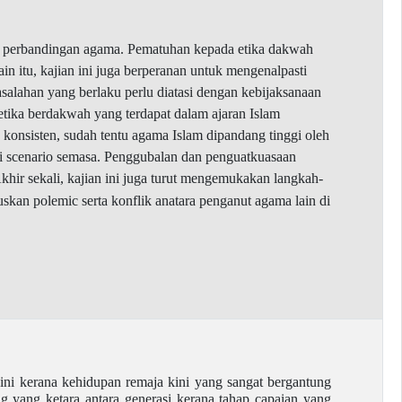
ks perbandingan agama. Pematuhan kepada etika dakwah
 itu, kajian ini juga berperanan untuk mengenalpasti
salahan yang berlaku perlu diatasi dengan kebijaksanaan
 etika berdakwah yang terdapat dalam ajaran Islam
 konsisten, sudah tentu agama Islam dipandang tinggi oleh
si scenario semasa. Penggubalan dan penguatkuasaan
r sekali, kajian ini juga turut mengemukakan langkah-
an polemic serta konflik anatara penganut agama lain di
ni kerana kehidupan remaja kini yang sangat bergantung
g yang ketara antara generasi kerana tahap capaian yang