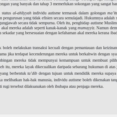
ongan yang banyak dan tahap 3 memerlukan sokongan yang sangat ba
 status
al-ahliyyah
individu autisme termasuk dalam golongan
ma’it
n pengurusan yang tidak efisien secara semulajadi. Hukumnya adalah 
ungjawab secara tidak sempurna. Oleh itu, penghidap autisme Muslim
 akal mereka adalah seperti kanak-kanak yang
mumayyiz
. Namun demi
a sekadar yang bersesuaian dengan kefahaman akal mereka kerana ibad
k boleh melakukan transaksi kecuali dengan pemantauan dan keizina
tama jika terdapat kecenderungan mereka untuk berkahwin dengan sya
bimbingan mereka tidak mempunyai kemampuan untuk membuat pil
leh itu, mereka layak dikecualikan daripada sebarang hukuman di ata
yang berbentuk
ta’dib
dengan tujuan untuk mendidik mereka supaya t
ika melibatkan hak-hak manusia, individu autisme boleh dikenakan tan
rugi tersebut dilaksanakan oleh ibubapa atau penjaga mereka.