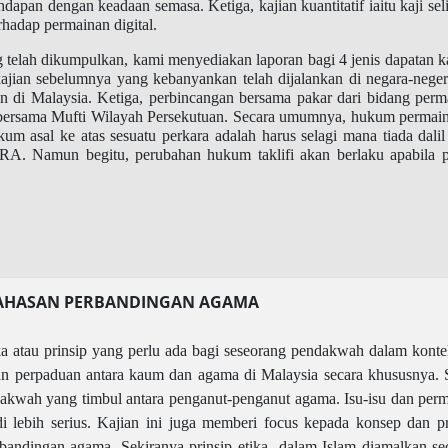
dapan dengan keadaan semasa. Ketiga, kajian kuantitatif iaitu kaji s
adap permainan digital.
elah dikumpulkan, kami menyediakan laporan bagi 4 jenis dapatan kajia
ajian sebelumnya yang kebanyankan telah dijalankan di negara-negera
 di Malaysia. Ketiga, perbincangan bersama pakar dari bidang perma
 bersama Mufti Wilayah Persekutuan. Secara umumnya, hukum permain
 hukum asal ke atas sesuatu perkara adalah harus selagi mana tiada 
RA. Namun begitu, perubahan hukum taklifi akan berlaku apabila pa
BAHASAN PERBANDINGAN AGAMA
ka atau prinsip yang perlu ada bagi seseorang pendakwah dalam kon
perpaduan antara kaum dan agama di Malaysia secara khususnya. Sel
dakwah yang timbul antara penganut-penganut agama. Isu-isu dan perm
 lebih serius. Kajian ini juga memberi focus kepada konsep dan pr
rbandingan agama. Sekiranya prinsip etika
dalam Islam diamalkan sec