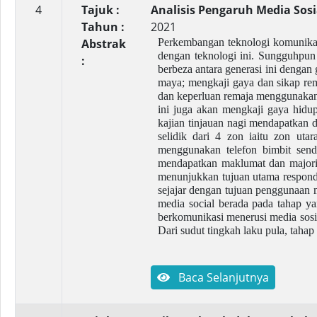
4
Tajuk :
Analisis Pengaruh Media Sos
Tahun :
2021
Abstrak
Perkembangan teknologi komunikas
dengan teknologi ini. Sungguhpun 
:
berbeza antara generasi ini dengan 
maya; mengkaji gaya dan sikap rem
dan keperluan remaja menggunakan
ini juga akan mengkaji gaya hid
kajian tinjauan nagi mendapatkan 
selidik dari 4 zon iaitu zon ut
menggunakan telefon bimbit send
mendapatkan maklumat dan majorit
menunjukkan tujuan utama responde
sejajar dengan tujuan penggunaan 
media social berada pada tahap y
berkomunikasi menerusi media sosi
Dari sudut tingkah laku pula, tah
Baca Selanjutnya