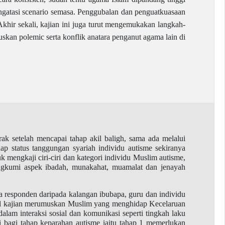
ngatasi scenario semasa. Penggubalan dan penguatkuasaan
r sekali, kajian ini juga turut mengemukakan langkah-
an polemic serta konflik anatara penganut agama lain di
k setelah mencapai tahap akil baligh, sama ada melalui
ap status tanggungan syariah individu autisme sekiranya
 mengkaji ciri-ciri dan kategori individu Muslim autisme,
gkumi aspek ibadah, munakahat, muamalat dan jenayah
ma responden daripada kalangan ibubapa, guru dan individu
asil kajian merumuskan Muslim yang menghidap Kecelaruan
am interaksi sosial dan komunikasi seperti tingkah laku
i bagi tahap keparahan autisme iaitu tahap 1 memerlukan