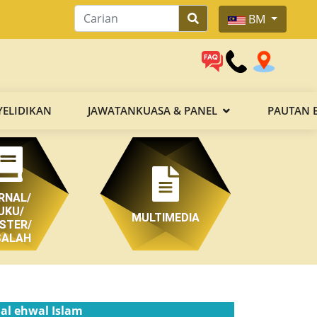
BM
YELIDIKAN
JAWATANKUASA & PANEL
PAUTAN 
RNAL/
UKU/
MULTIMEDIA
STER/
SALAH
hal ehwal Islam