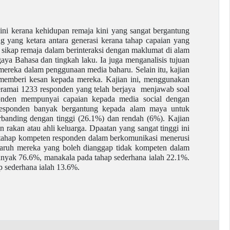
ni kerana kehidupan remaja kini yang sangat bergantung
g yang ketara antara generasi kerana tahap capaian yang
an sikap remaja dalam berinteraksi dengan maklumat di alam
aya Bahasa dan tingkah laku. Ia juga menganalisis tujuan
reka dalam penggunaan media baharu. Selain itu, kajian
memberi kesan kepada mereka. Kajian ini, menggunakan
Seramai 1233 responden yang telah berjaya menjawab soal
sponden mempunyai capaian kepada media social dengan
 responden banyak bergantung kepada alam maya untuk
rbanding dengan tinggi (26.1%) dan rendah (6%). Kajian
akan atau ahli keluarga. Dpaatan yang sangat tinggi ini
i tahap kompeten responden dalam berkomunikasi menerusi
paruh mereka yang boleh dianggap tidak kompeten dalam
banyak 76.6%, manakala pada tahap sederhana ialah 22.1%.
p sederhana ialah 13.6%.