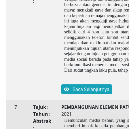
:
berbeza antara generasi ini dengan 
maya; mengkaji gaya dan sikap rem
dan keperluan remaja menggunakan
ini juga akan mengkaji gaya hid
kajian tinjauan nagi mendapatkan 
selidik dari 4 zon iaitu zon ut
menggunakan telefon bimbit send
mendapatkan maklumat dan majorit
menunjukkan tujuan utama responde
sejajar dengan tujuan penggunaan 
media social berada pada tahap y
berkomunikasi menerusi media sosi
Dari sudut tingkah laku pula, tah
Baca Selanjutnya
7
Tajuk :
PEMBANGUNAN ELEMEN PAT
Tahun :
2021
Abstrak
Kemunculan media baharu yang sei
memberi impak kepada pembangun
: