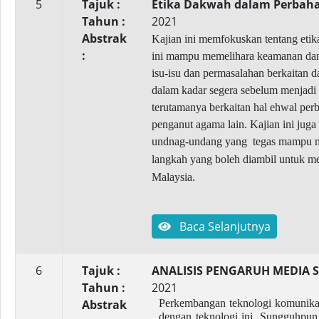
5
Tajuk :
Etika Dakwah dalam Perbah
Tahun :
2021
Abstrak
Kajian ini memfokuskan tentang eti
:
ini mampu memelihara keamanan dan p
isu-isu dan permasalahan berkaitan 
dalam kadar segera sebelum menjadi l
terutamanya berkaitan hal ehwal per
penganut agama lain. Kajian ini ju
undnag-undang yang
tegas mampu m
langkah yang boleh diambil untuk m
Malaysia.
Baca Selanjutnya
6
Tajuk :
ANALISIS PENGARUH MEDIA 
Tahun :
2021
Abstrak
Perkembangan teknologi komunikas
dengan teknologi ini. Sungguhpun 