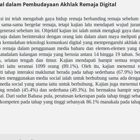
ial dalam Pembudayaan Akhlak Remaja Digital
i ini telah mengubah gaya hidup remaja berbanding remaja sebelum i
sama-sama bergelar remaja, tetapi kajian lalu mendapati wujud juran
generasi sebelum ini. Objektif kajian ini ialah untuk mengkaji gaya d
aja dalam berinteraksi dengan orang lain dalam alam maya meliputi g
 kemudahan teknologi komunkasi digital yang mempengaruhi akhlak me
up remaja dalam penggunaan media baharu dan elemen-elemen yang 
datadalam kalangan remaja yang berusia antara 14 hingga 19 tahun. 
ara, selatan tengah dan timur. Kajian mendapati hampir semua re
iri iaitu seramai 1099 orang (89.1%). Oleh itu, kajian menemui
i tahap interaksi maklumat berada pada tahap sederhana (67.9%) be
n menggunakan media social ialah untuk berhubung sama ada dengan r
media social yang utama iaitu untuk berhubung. Kajian juga menemu
ang rendah (45.4%) dan sederhana (49.3%). Ini bermakna hampir se
al. Dari sudut Bahasa pula, peratusan kekerapan pada tahap tinggi se
ap kompeten pada tahap yang tinggi sebanyak 86.1% manakala pada taha