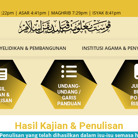
:22pm | ASAR 4:41pm | MAGHRIB 7:29pm | ISYAK 8:41pm
YELIDIKAN & PEMBANGUNAN
INSTITUSI AGAMA & PEN
UNDANG-
JU
IL
UNDANG /
B
AN &
GARIS
PO
ISAN
PANDUAN
RI
Hasil Kajian & Penulisan
 Penulisan yang telah dihasilkan dalam isu-isu semasa 