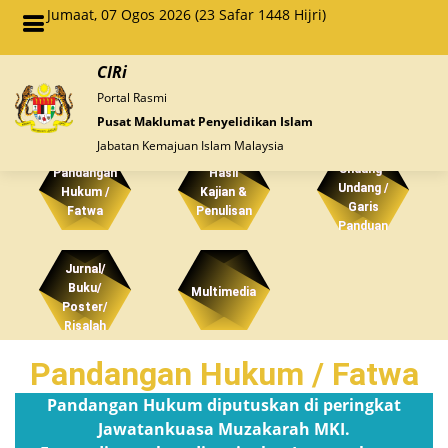
Jumaat, 07 Ogos 2026 (23 Safar 1448 Hijri)
CIRi
Portal Rasmi
Pusat Maklumat Penyelidikan Islam
Jabatan Kemajuan Islam Malaysia
Undang-
Pandangan
Hasil
Undang /
Hukum /
Kajian &
Garis
Fatwa
Penulisan
Panduan
Jurnal/
Buku/
Multimedia
Poster/
Risalah
Pandangan Hukum / Fatwa
Pandangan Hukum diputuskan di peringkat
Jawatankuasa Muzakarah MKI.