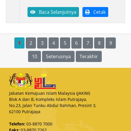
Baca Selanjutnya
Cetak
1
2
3
4
5
6
7
8
9
10
Seterusnya
Terakhir
Jabatan Kemajuan Islam Malaysia (JAKIM)
Blok A dan B, Kompleks Islam Putrajaya,
No.23, Jalan Tunku Abdul Rahman, Presint 3,
62100 Putrajaya
Telefon:
03-8870 7000
Faks:
03-8870 7262