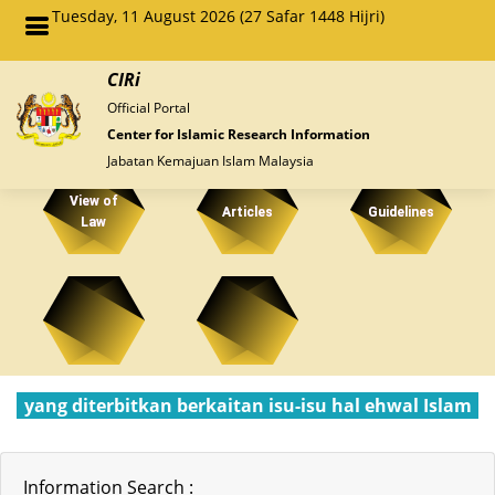
Tuesday, 11 August 2026 (27 Safar 1448 Hijri)
CIRi
Official Portal
Center for Islamic Research Information
Jabatan Kemajuan Islam Malaysia
View of
Articles
Guidelines
Law
yang diterbitkan berkaitan isu-isu hal ehwal Islam
Information Search :